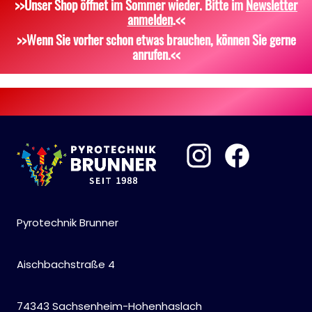
>>Unser Shop öffnet im Sommer wieder. Bitte im
Newsletter
Dekoration, Knicklichter
Zubehör
Attrappen
anmelden
.<<
Scherzartikel
Sonstiges
>>Wenn Sie vorher schon etwas brauchen, können Sie gerne
anrufen.<<
Pyrotechnik Brunner
Aischbachstraße 4
74343 Sachsenheim-Hohenhaslach