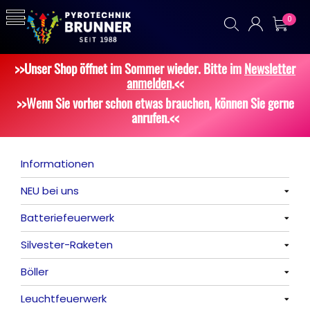
0
>>Unser Shop öffnet im Sommer wieder. Bitte im
Newsletter
anmelden
.<<
>>Wenn Sie vorher schon etwas brauchen, können Sie gerne
anrufen.<<
Informationen
NEU bei uns
Batteriefeuerwerk
Alle anzeigen
Silvester-Raketen
Alle anzeigen
Böller
Alle anzeigen
Leuchtfeuerwerk
Alle anzeigen