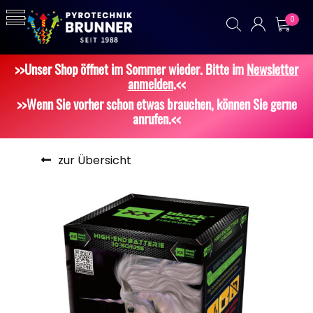
0
>>Unser Shop öffnet im Sommer wieder. Bitte im
Newsletter
anmelden
.<<
>>Wenn Sie vorher schon etwas brauchen, können Sie gerne
anrufen.<<
zur Übersicht