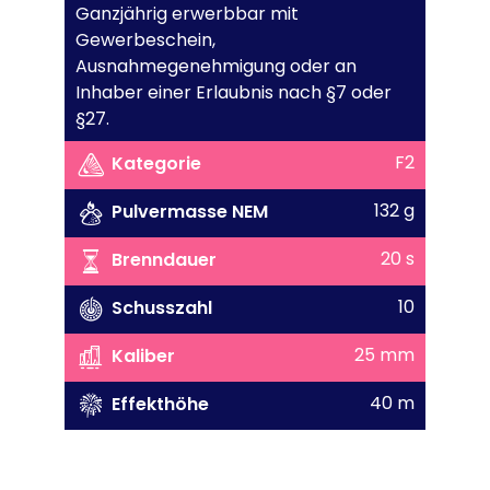
Ganzjährig erwerbbar mit
Gewerbeschein,
Ausnahmegenehmigung oder an
Inhaber einer Erlaubnis nach §7 oder
§27.
F2
Kategorie
132 g
Pulvermasse NEM
20 s
Brenndauer
10
Schusszahl
25 mm
Kaliber
40 m
Effekthöhe