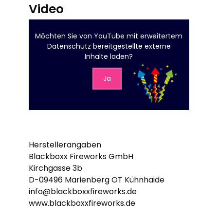
Video
Möchten Sie von
YouTube mit erweitertem
Datenschutz
bereitgestellte externe
Inhalte laden?
Ja
Herstellerangaben
Blackboxx Fireworks GmbH
Kirchgasse 3b
D-09496 Marienberg OT Kühnhaide
info@blackboxxfireworks.de
www.blackboxxfireworks.de