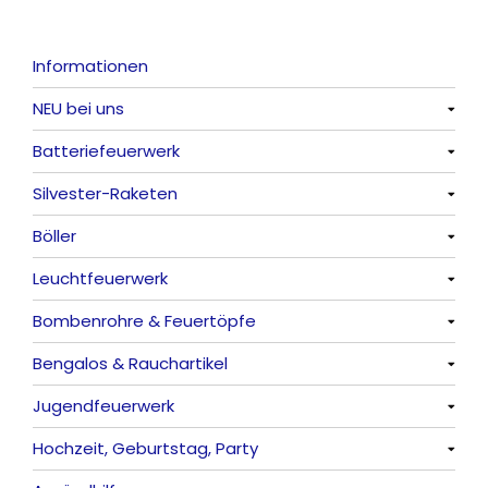
Informationen
NEU bei uns
Batteriefeuerwerk
Alle anzeigen
Silvester-Raketen
Alle anzeigen
Böller
Alle anzeigen
Leuchtfeuerwerk
Alle anzeigen
Bombenrohre & Feuertöpfe
China-Böller
Alle anzeigen
Bengalos & Rauchartikel
Knaller / Kanonenschläge
Vulkane
Alle anzeigen
Jugendfeuerwerk
Reibkopfknaller
Fontänen
Mit Rumms
Alle anzeigen
Hochzeit, Geburtstag, Party
Frösche, Pfeiffer
Sonnen
Bezaubernde Effekte
Bengalos
Alle anzeigen