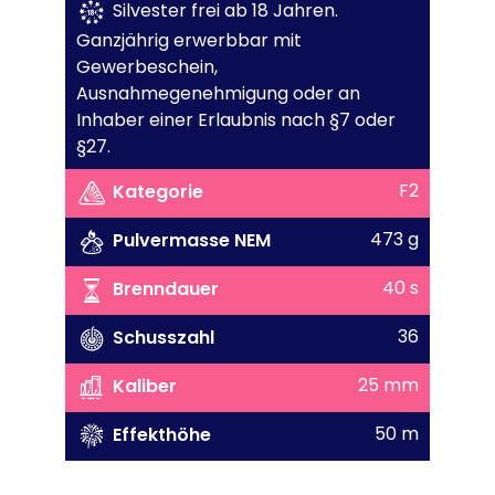
Silvester frei ab 18 Jahren.
Ganzjährig erwerbbar mit
Gewerbeschein,
Ausnahmegenehmigung oder an
Inhaber einer Erlaubnis nach §7 oder
§27.
F2
Kategorie
473 g
Pulvermasse NEM
40 s
Brenndauer
36
Schusszahl
25 mm
Kaliber
50 m
Effekthöhe