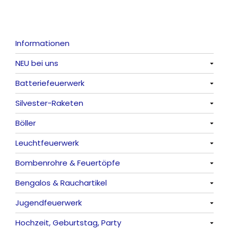
Informationen
NEU bei uns
Batteriefeuerwerk
Alle anzeigen
Silvester-Raketen
Alle anzeigen
Böller
Alle anzeigen
Leuchtfeuerwerk
Alle anzeigen
Bombenrohre & Feuertöpfe
China-Böller
Alle anzeigen
Bengalos & Rauchartikel
Knaller / Kanonenschläge
Vulkane
Alle anzeigen
Jugendfeuerwerk
Reibkopfknaller
Fontänen
Mit Rumms
Alle anzeigen
Hochzeit, Geburtstag, Party
Frösche, Pfeiffer
Sonnen
Bezaubernde Effekte
Bengalos
Alle anzeigen