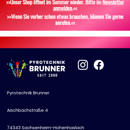
>>Unser Shop öffnet im Sommer wieder. Bitte im
Newsletter
Dekoration, Knicklichter
Zubehör
Attrappen
anmelden
.<<
Scherzartikel
Sonstiges
>>Wenn Sie vorher schon etwas brauchen, können Sie gerne
anrufen.<<
Pyrotechnik Brunner
Aischbachstraße 4
74343 Sachsenheim-Hohenhaslach