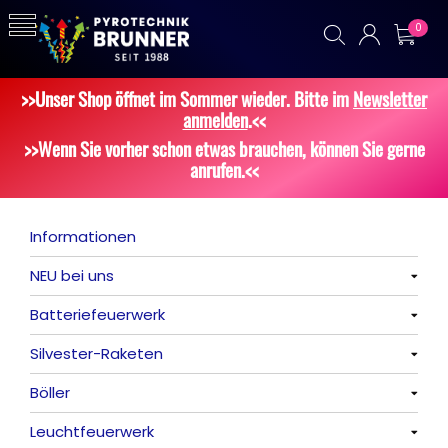
0
>>Unser Shop öffnet im Sommer wieder. Bitte im
Newsletter
anmelden
.<<
>>Wenn Sie vorher schon etwas brauchen, können Sie gerne
anrufen.<<
Informationen
NEU bei uns
Batteriefeuerwerk
Alle anzeigen
Silvester-Raketen
Alle anzeigen
Böller
Alle anzeigen
Leuchtfeuerwerk
Alle anzeigen