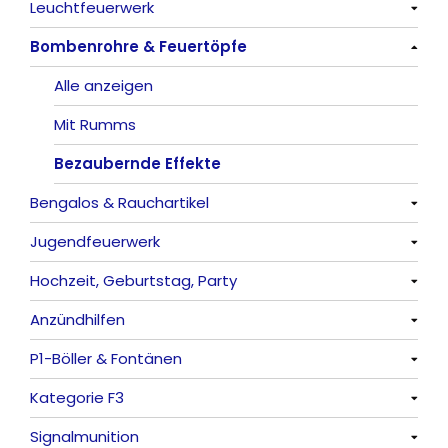
Leuchtfeuerwerk
Alle anzeigen
Bombenrohre & Feuertöpfe
China-Böller
Alle anzeigen
Knaller / Kanonenschläge
Vulkane
Alle anzeigen
Reibkopfknaller
Fontänen
Mit Rumms
Frösche, Pfeiffer
Sonnen
Bezaubernde Effekte
Bengalos & Rauchartikel
Feuervögel
Jugendfeuerwerk
Römische Lichter
Alle anzeigen
Hochzeit, Geburtstag, Party
Bengalos
Alle anzeigen
Anzündhilfen
Rauchartikel
Alle anzeigen
P1-Böller & Fontänen
Feuerschriften
Alle anzeigen
Kategorie F3
Indoor-Fontänen
Alle anzeigen
Signalmunition
Herz- und Konfetti-Shooter
Alle anzeigen