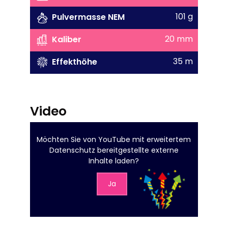
101 g
Pulvermasse NEM
20 mm
Kaliber
35 m
Effekthöhe
Video
Möchten Sie von
YouTube mit erweitertem
Datenschutz
bereitgestellte externe
Inhalte laden?
Ja