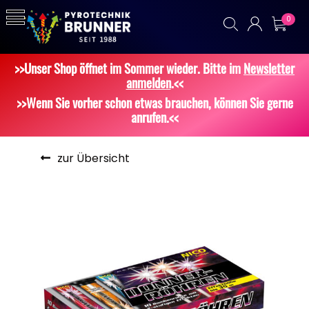
0
>>Unser Shop öffnet im Sommer wieder. Bitte im
Newsletter
anmelden
.<<
>>Wenn Sie vorher schon etwas brauchen, können Sie gerne
anrufen.<<
zur Übersicht