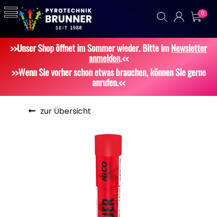
0
>>Unser Shop öffnet im Sommer wieder. Bitte im
Newsletter
anmelden
.<<
>>Wenn Sie vorher schon etwas brauchen, können Sie gerne
anrufen.<<
zur Übersicht