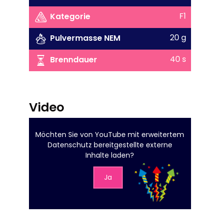
F1
Kategorie
20 g
Pulvermasse NEM
40 s
Brenndauer
Video
Möchten Sie von
YouTube mit erweitertem
Datenschutz
bereitgestellte externe
Inhalte laden?
Ja