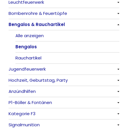
Leuchtfeuerwerk
Alle anzeigen
Bombenrohre & Feuertöpfe
China-Böller
Alle anzeigen
Bengalos & Rauchartikel
Knaller / Kanonenschläge
Vulkane
Alle anzeigen
Reibkopfknaller
Fontänen
Mit Rumms
Alle anzeigen
Frösche, Pfeiffer
Sonnen
Bezaubernde Effekte
Bengalos
Feuervögel
Rauchartikel
Jugendfeuerwerk
Römische Lichter
Hochzeit, Geburtstag, Party
Alle anzeigen
Anzündhilfen
Alle anzeigen
P1-Böller & Fontänen
Feuerschriften
Alle anzeigen
Kategorie F3
Indoor-Fontänen
Alle anzeigen
Signalmunition
Herz- und Konfetti-Shooter
Alle anzeigen