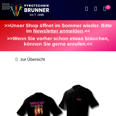
0
>>Unser Shop öffnet im Sommer wieder. Bitte
im
Newsletter anmelden
.<<
>>Wenn Sie vorher schon etwas brauchen,
können Sie gerne anrufen.<<
zur Übersicht