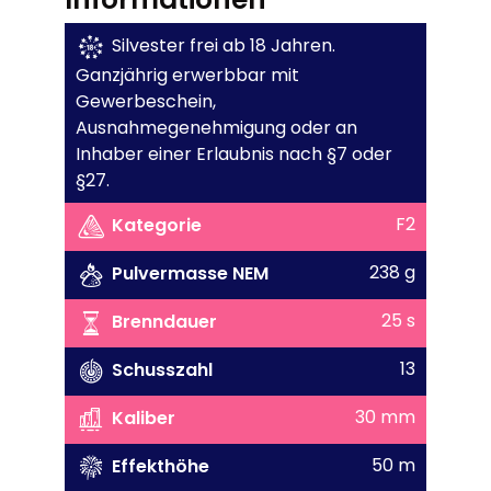
Silvester frei ab 18 Jahren.
Ganzjährig erwerbbar mit
Gewerbeschein,
Ausnahmegenehmigung oder an
Inhaber einer Erlaubnis nach §7 oder
§27.
F2
Kategorie
238 g
Pulvermasse NEM
25 s
Brenndauer
13
Schusszahl
30 mm
Kaliber
50 m
Effekthöhe