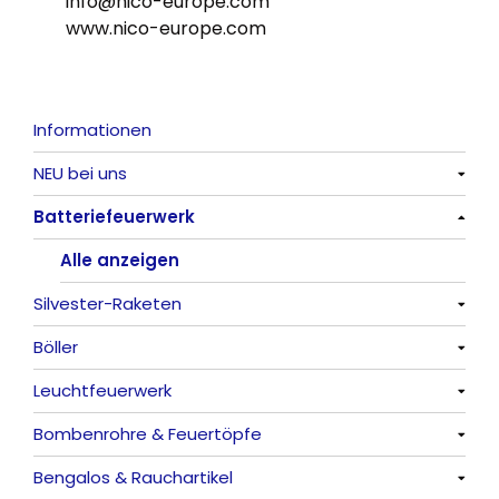
info@nico-europe.com
www.nico-europe.com
Informationen
NEU bei uns
Batteriefeuerwerk
Alle anzeigen
Alle anzeigen
Silvester-Raketen
Böller
Alle anzeigen
Leuchtfeuerwerk
Alle anzeigen
Bombenrohre & Feuertöpfe
China-Böller
Alle anzeigen
Bengalos & Rauchartikel
Knaller / Kanonenschläge
Vulkane
Alle anzeigen