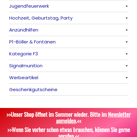
Jugendfeuerwerk
Reibkopfknaller
Fontänen
Mit Rumms
Alle anzeigen
Hochzeit, Geburtstag, Party
Frösche, Pfeiffer
Sonnen
Bezaubernde Effekte
Bengalos
Alle anzeigen
Anzündhilfen
Feuervögel
Rauchartikel
Alle anzeigen
P1-Böller & Fontänen
Römische Lichter
Feuerschriften
Alle anzeigen
Kategorie F3
Indoor-Fontänen
Alle anzeigen
Signalmunition
Herz- und Konfetti-Shooter
Alle anzeigen
Werbeartikel
Wunderkerzen, Fackeln
Alle anzeigen
Geschenkgutscheine
Tischfeuerwerk
Platzpatronen
Alle anzeigen
Silvestergießen
Signalgeschosse
Bekleidung
>>Unser Shop öffnet im Sommer wieder. Bitte im
Newsletter
Dekoration, Knicklichter
Zubehör
Attrappen
anmelden
.<<
Scherzartikel
Sonstiges
>>Wenn Sie vorher schon etwas brauchen, können Sie gerne
anrufen.<<