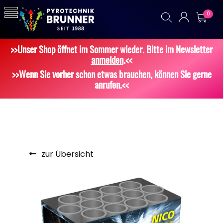
0
>>Unser Shop öffnet im Sommer wieder. Bitte im
Newsletter
anmelden
.<<
>>Wenn Sie vorher schon etwas brauchen, können Sie gerne
anrufen.<<
zur Übersicht