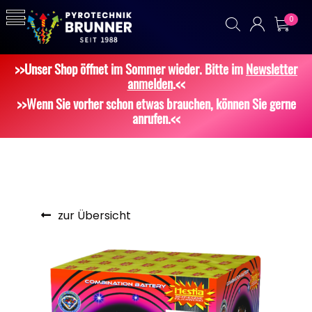
0
>>Unser Shop öffnet im Sommer wieder. Bitte im
Newsletter
anmelden
.<<
>>Wenn Sie vorher schon etwas brauchen, können Sie gerne
anrufen.<<
zur Übersicht