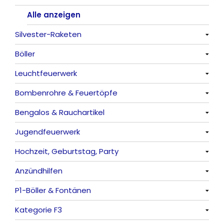
Alle anzeigen
Silvester-Raketen
Böller
Alle anzeigen
Leuchtfeuerwerk
Alle anzeigen
Bombenrohre & Feuertöpfe
China-Böller
Alle anzeigen
Bengalos & Rauchartikel
Knaller / Kanonenschläge
Vulkane
Alle anzeigen
Jugendfeuerwerk
Reibkopfknaller
Fontänen
Mit Rumms
Alle anzeigen
Hochzeit, Geburtstag, Party
Frösche, Pfeiffer
Sonnen
Bezaubernde Effekte
Bengalos
Alle anzeigen
Anzündhilfen
Feuervögel
Rauchartikel
Alle anzeigen
P1-Böller & Fontänen
Römische Lichter
Feuerschriften
Alle anzeigen
Kategorie F3
Indoor-Fontänen
Alle anzeigen