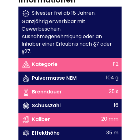
Silvester frei ab 18 Jahren.
Ganzjährig erwerbbar mit
Gewerbeschein,
Ausnahmegenehmigung oder an
Inhaber einer Erlaubnis nach §7 oder
§27.
F2
Kategorie
104 g
Pulvermasse NEM
25 s
Brenndauer
16
Schusszahl
20 mm
Kaliber
35 m
Effekthöhe