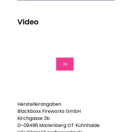
Video
Möchten Sie von
YouTube mit erweitertem
Datenschutz
bereitgestellte externe
Inhalte laden?
Ja
Herstellerangaben
Blackboxx Fireworks GmbH
Kirchgasse 3b
D-09496 Marienberg OT Kühnhaide