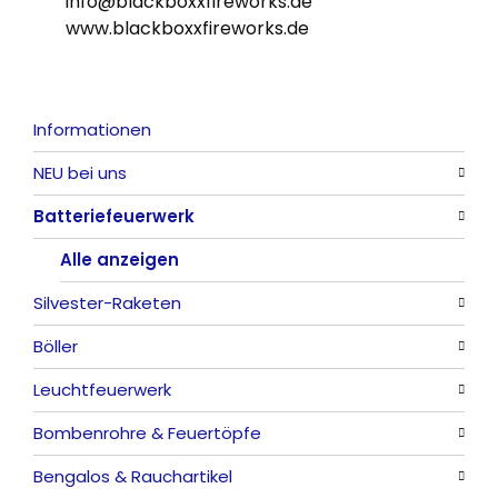
info@blackboxxfireworks.de
www.blackboxxfireworks.de
Informationen
NEU bei uns
Batteriefeuerwerk
Alle anzeigen
Alle anzeigen
Silvester-Raketen
Böller
Alle anzeigen
Leuchtfeuerwerk
Alle anzeigen
Bombenrohre & Feuertöpfe
China-Böller
Alle anzeigen
Bengalos & Rauchartikel
Knaller / Kanonenschläge
Vulkane
Alle anzeigen