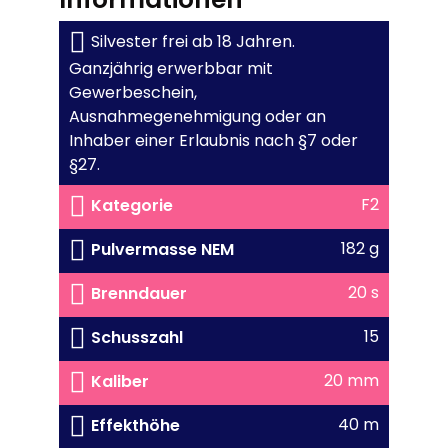
Silvester frei ab 18 Jahren.
Ganzjährig erwerbbar mit
Gewerbeschein,
Ausnahmegenehmigung oder an
Inhaber einer Erlaubnis nach §7 oder
§27.
F2
Kategorie
182 g
Pulvermasse NEM
20 s
Brenndauer
15
Schusszahl
20 mm
Kaliber
40 m
Effekthöhe