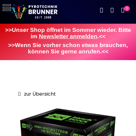
0
>>Unser Shop öffnet im Sommer wieder. Bitte
im
Newsletter anmelden
.<<
>>Wenn Sie vorher schon etwas brauchen,
können Sie gerne anrufen.<<
zur Übersicht