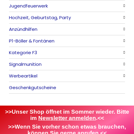
Jugendfeuerwerk
Reibkopfknaller
Fontänen
Mit Rumms
Alle anzeigen
Hochzeit, Geburtstag, Party
Frösche, Pfeiffer
Sonnen
Bezaubernde Effekte
Bengalos
Alle anzeigen
Anzündhilfen
Feuervögel
Rauchartikel
Alle anzeigen
P1-Böller & Fontänen
Römische Lichter
Feuerschriften
Alle anzeigen
Kategorie F3
Indoor-Fontänen
Alle anzeigen
Signalmunition
Herz- und Konfetti-Shooter
Alle anzeigen
Werbeartikel
Wunderkerzen, Fackeln
Alle anzeigen
Geschenkgutscheine
Tischfeuerwerk
Platzpatronen
Alle anzeigen
Silvestergießen
Signalgeschosse
Bekleidung
Dekoration, Knicklichter
Zubehör
Attrappen
>>Unser Shop öffnet im Sommer wieder. Bitte
im
Newsletter anmelden
.<<
Scherzartikel
Sonstiges
>>Wenn Sie vorher schon etwas brauchen,
können Sie gerne anrufen.<<