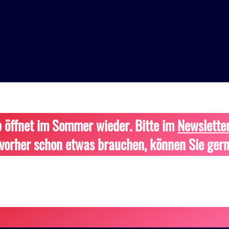
 öffnet im Sommer wieder. Bitte im
Newslette
vorher schon etwas brauchen, können Sie gern