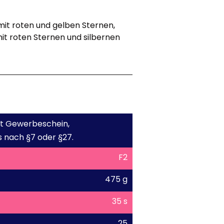
it roten und gelben Sternen,
it roten Sternen und silbernen
mit Gewerbeschein,
 nach §7 oder §27.
F2
475 g
35 s
25