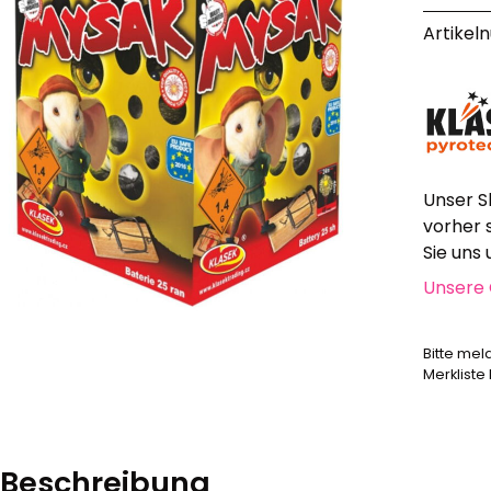
Alle anzeigen
Artikel
Hochzeit, Geburtstag, Party
Alle anzeigen
Feuerschriften
Indoor-Fontänen
Herz- und Konfetti-Shooter
Wunderkerzen, Fackeln
Unser S
Tischfeuerwerk
vorher 
Silvestergießen
Sie uns
Dekoration, Knicklichter
Unsere 
Scherzartikel
Bitte mel
Anzündhilfen
Merkliste
Alle anzeigen
Beschreibung