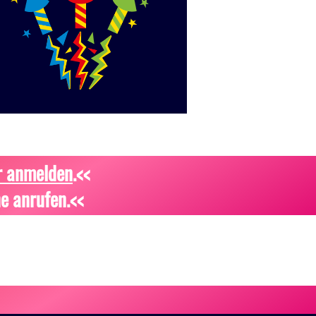
r anmelden
.<<
e anrufen.<<