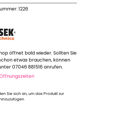
nummer: 1226
Werbeartikel
Alle anzeigen
Bekleidung
Attrappen
Sonstiges
hop öffnet bald wieder. Sollten Sie
Geschenkgutscheine
schon etwas brauchen, können
 unter 07046 881516 anrufen.
Öffnungszeiten
den Sie sich an, um das Produkt zur
 hinzuzufügen.