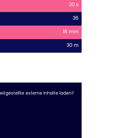
20 s
36
18 mm
30 m
eitgestellte externe Inhalte laden?