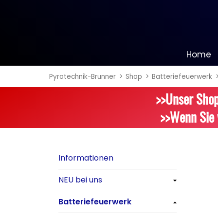
Home
Pyrotechnik-Brunner
Shop
Batteriefeuerwerk
Informationen
>>Unser Shop
NEU bei uns
>>Wenn Sie 
Alle anzeigen
Batteriefeuerwerk
Informationen
Alle anzeigen
NEU bei uns
Silvester-Raketen
Alle anzeigen
Batteriefeuerwerk
Alle anzeigen