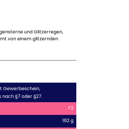
gensterne und Glitzerregen,
hmt von einem glitzernden
mit Gewerbeschein,
 nach §7 oder §27.
F2
162 g