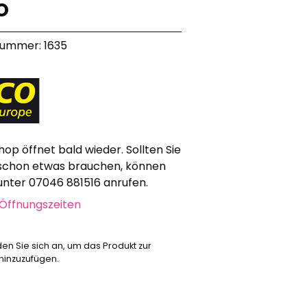
o
Werbeartikel
Alle anzeigen
nummer: 1635
Bekleidung
Attrappen
Sonstiges
Geschenkgutscheine
hop öffnet bald wieder. Sollten Sie
schon etwas brauchen, können
 unter 07046 881516 anrufen.
Öffnungszeiten
den Sie sich an, um das Produkt zur
 hinzuzufügen.