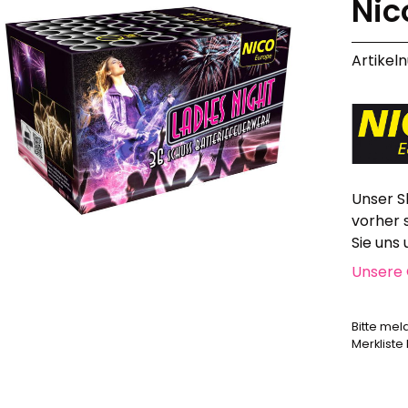
Nic
Alle anzeigen
Hochzeit, Geburtstag, Party
Artikel
Alle anzeigen
Feuerschriften
Indoor-Fontänen
Herz- und Konfetti-Shooter
Wunderkerzen, Fackeln
Tischfeuerwerk
Unser S
Silvestergießen
vorher 
Dekoration, Knicklichter
Sie uns
Scherzartikel
Unsere 
Anzündhilfen
Alle anzeigen
Bitte mel
Merkliste