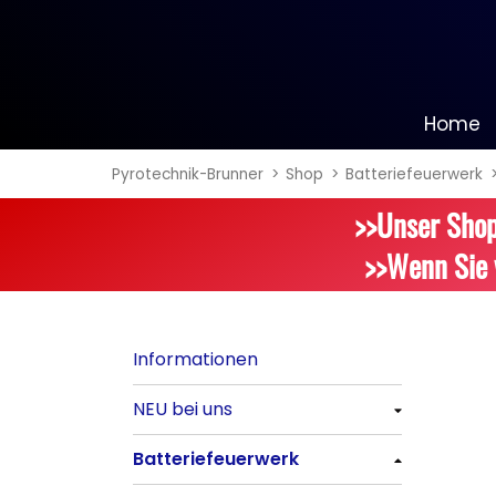
Home
Pyrotechnik-Brunner
Shop
Batteriefeuerwerk
Informationen
>>Unser Shop
NEU bei uns
>>Wenn Sie 
Alle anzeigen
Batteriefeuerwerk
Informationen
Alle anzeigen
NEU bei uns
Silvester-Raketen
Alle anzeigen
Batteriefeuerwerk
Alle anzeigen