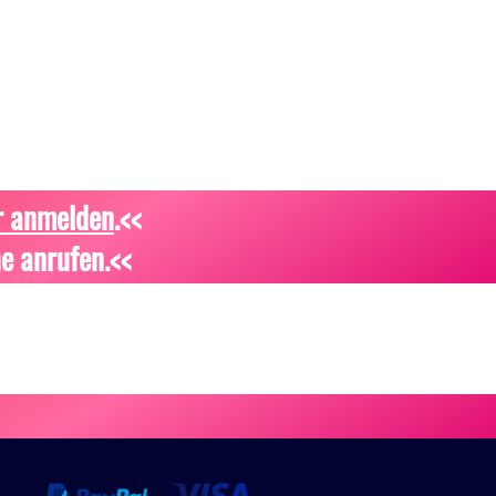
r anmelden
.<<
e anrufen.<<