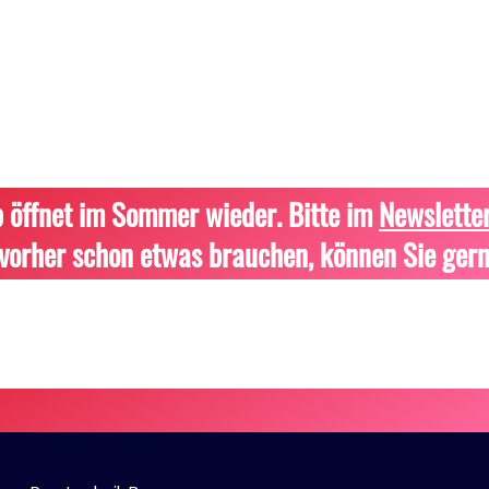
 öffnet im Sommer wieder. Bitte im
Newslette
vorher schon etwas brauchen, können Sie gern