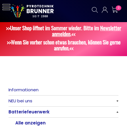
0
>>Unser Shop öffnet im Sommer wieder. Bitte im
Newsletter
anmelden
.<<
>>Wenn Sie vorher schon etwas brauchen, können Sie gerne
anrufen.<<
Informationen
NEU bei uns
Batteriefeuerwerk
Alle anzeigen
Alle anzeigen