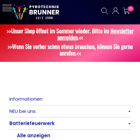
0
>>Unser Shop öffnet im Sommer wieder. Bitte im
Newsletter
anmelden
.<<
>>Wenn Sie vorher schon etwas brauchen, können Sie gerne
anrufen.<<
Informationen
NEU bei uns
Batteriefeuerwerk
Alle anzeigen
Alle anzeigen