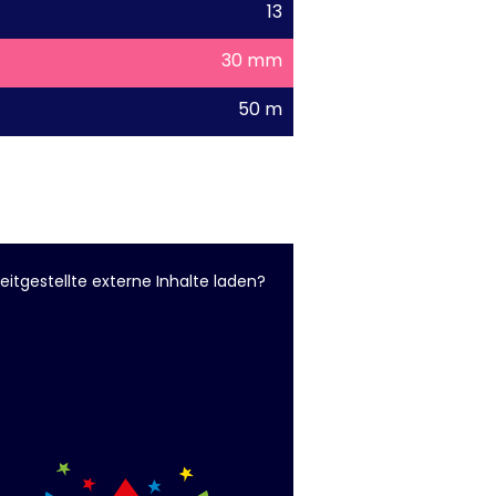
13
30 mm
50 m
eitgestellte externe Inhalte laden?