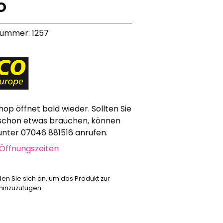
o
Werbeartikel
Alle anzeigen
nummer: 1257
Bekleidung
Attrappen
Sonstiges
Geschenkgutscheine
hop öffnet bald wieder. Sollten Sie
schon etwas brauchen, können
 unter 07046 881516 anrufen.
Öffnungszeiten
den Sie sich an, um das Produkt zur
 hinzuzufügen.