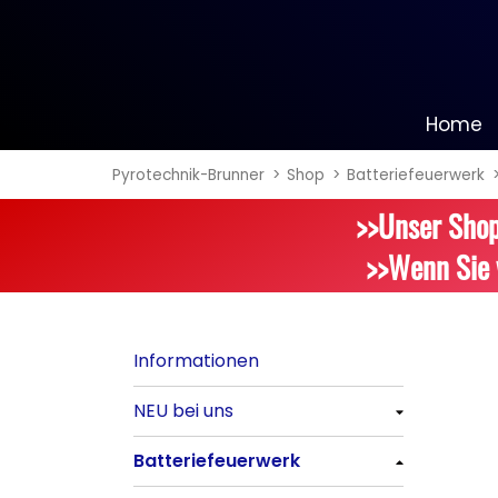
Home
Pyrotechnik-Brunner
Shop
Batteriefeuerwerk
Informationen
>>Unser Shop
NEU bei uns
>>Wenn Sie 
Alle anzeigen
Batteriefeuerwerk
Informationen
Alle anzeigen
NEU bei uns
Silvester-Raketen
Alle anzeigen
Batteriefeuerwerk
Alle anzeigen