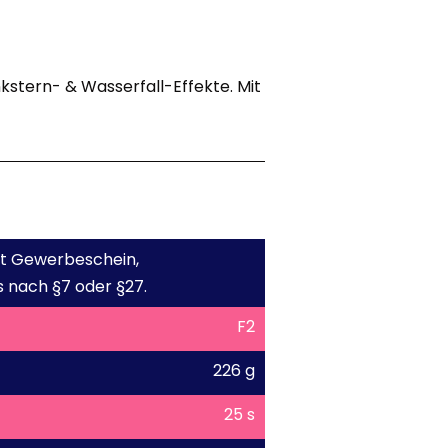
nkstern- & Wasserfall-Effekte. Mit
mit Gewerbeschein,
 nach §7 oder §27.
F2
226 g
25 s