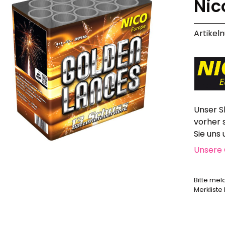
Nic
Alle anzeigen
Hochzeit, Geburtstag, Party
Artikel
Alle anzeigen
Feuerschriften
Indoor-Fontänen
Herz- und Konfetti-Shooter
Wunderkerzen, Fackeln
Tischfeuerwerk
Unser S
Silvestergießen
vorher 
Dekoration, Knicklichter
Sie uns
Scherzartikel
Unsere 
Anzündhilfen
Alle anzeigen
Bitte mel
Merkliste