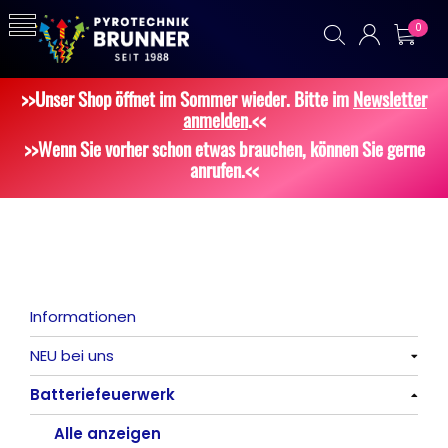
0
>>Unser Shop öffnet im Sommer wieder. Bitte im
Newsletter
anmelden
.<<
>>Wenn Sie vorher schon etwas brauchen, können Sie gerne
anrufen.<<
Informationen
NEU bei uns
Batteriefeuerwerk
Alle anzeigen
Alle anzeigen