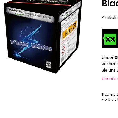
Bla
Alle anzeigen
Hochzeit, Geburtstag, Party
Artikel
Alle anzeigen
Feuerschriften
Indoor-Fontänen
Herz- und Konfetti-Shooter
Wunderkerzen, Fackeln
Tischfeuerwerk
Unser S
Silvestergießen
vorher 
Dekoration, Knicklichter
Sie uns
Scherzartikel
Unsere 
Anzündhilfen
Alle anzeigen
Bitte mel
Merkliste