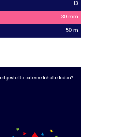
13
30 mm
50 m
eitgestellte externe Inhalte laden?