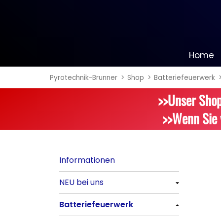
Home
Pyrotechnik-Brunner
Shop
Batteriefeuerwerk
Informationen
>>Unser Shop
NEU bei uns
>>Wenn Sie 
Alle anzeigen
Batteriefeuerwerk
Informationen
Alle anzeigen
NEU bei uns
Silvester-Raketen
Alle anzeigen
Batteriefeuerwerk
Alle anzeigen