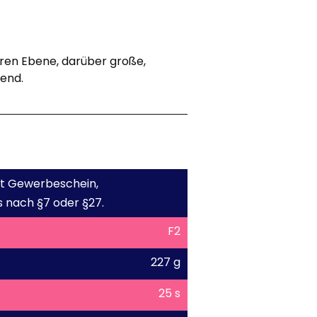
eren Ebene, darüber große,
end.
mit Gewerbeschein,
 nach §7 oder §27.
F2
227 g
25 s