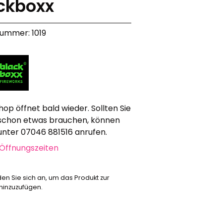
ckboxx
Werbeartikel
Alle anzeigen
nummer: 1019
Bekleidung
Attrappen
Sonstiges
Geschenkgutscheine
hop öffnet bald wieder. Sollten Sie
schon etwas brauchen, können
 unter 07046 881516 anrufen.
Öffnungszeiten
den Sie sich an, um das Produkt zur
 hinzuzufügen.