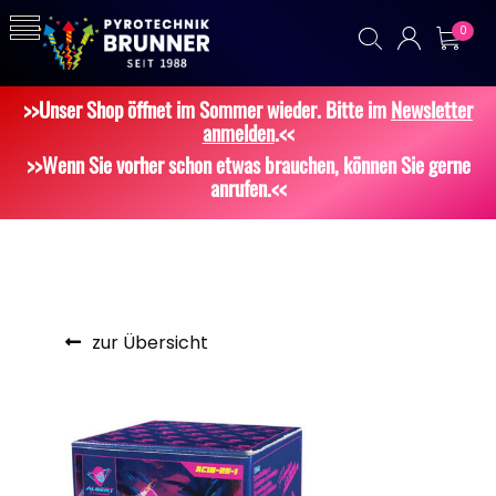
0
>>Unser Shop öffnet im Sommer wieder. Bitte im
Newsletter
anmelden
.<<
>>Wenn Sie vorher schon etwas brauchen, können Sie gerne
anrufen.<<
zur Übersicht