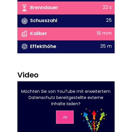
22 s
Brenndauer
25
Schusszahl
18 mm
Kaliber
35 m
Effekthöhe
Video
Möchten Sie von
YouTube mit erweitertem
Datenschutz
bereitgestellte externe
Inhalte laden?
Ja