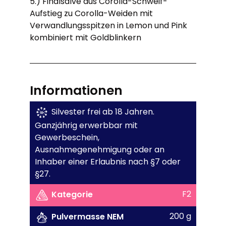
5.) Finalsalve aus Corolla-Schweif-
Aufstieg zu Corolla-Weiden mit
Verwandlungsspitzen in Lemon und Pink
kombiniert mit Goldblinkern
Informationen
Silvester frei ab 18 Jahren.
Ganzjährig erwerbbar mit
Gewerbeschein,
Ausnahmegenehmigung oder an
Inhaber einer Erlaubnis nach §7 oder
§27.
F2
Kategorie
200 g
Pulvermasse NEM