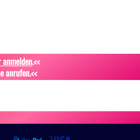
r anmelden
.<<
e anrufen.<<