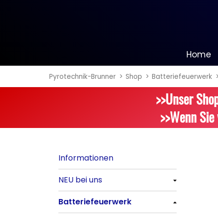
Home
Pyrotechnik-Brunner
Shop
Batteriefeuerwerk
Informationen
>>Unser Shop
NEU bei uns
>>Wenn Sie 
Alle anzeigen
Batteriefeuerwerk
Informationen
Alle anzeigen
NEU bei uns
Silvester-Raketen
Alle anzeigen
Batteriefeuerwerk
Alle anzeigen