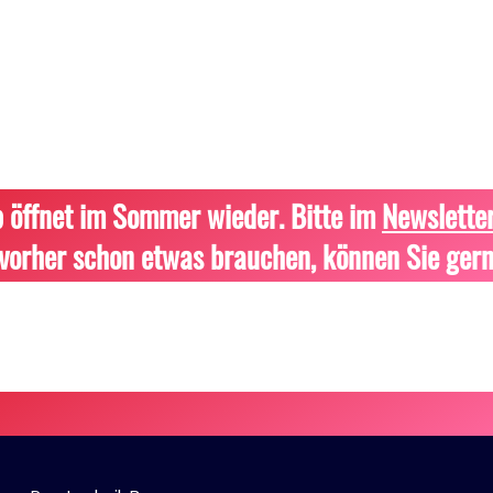
 öffnet im Sommer wieder. Bitte im
Newslette
vorher schon etwas brauchen, können Sie gern