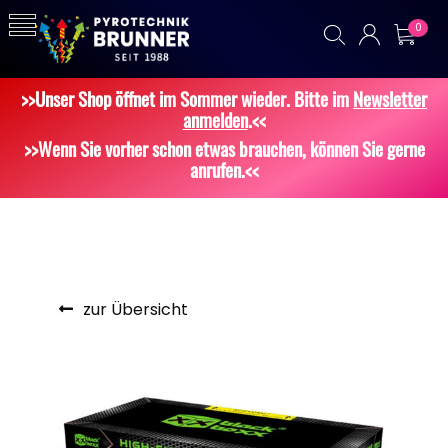
0
>>Unser Shop öffnet im Sommer wieder. Bitte im
Newsletter
anmelden
.<<
>>Wenn Sie vorher schon etwas brauchen, können Sie gerne
anrufen.<<
zur Übersicht