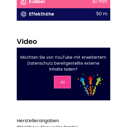
30 mm
Kaliber
50 m
Effekthöhe
Video
Möchten Sie von
YouTube mit erweitertem
Datenschutz
bereitgestellte externe
Inhalte laden?
Ja
Herstellerangaben