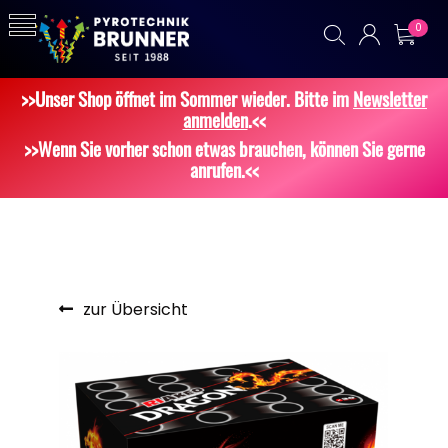
0
>>Unser Shop öffnet im Sommer wieder. Bitte im
Newsletter
anmelden
.<<
>>Wenn Sie vorher schon etwas brauchen, können Sie gerne
anrufen.<<
zur Übersicht