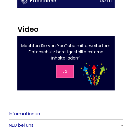
50 m
Effekthöhe
Video
Möchten Sie von
YouTube mit erweitertem
Datenschutz
bereitgestellte externe
Inhalte laden?
Ja
Informationen
NEU bei uns