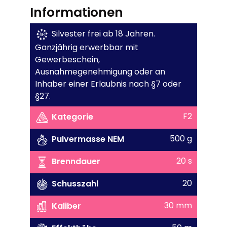
Informationen
Silvester frei ab 18 Jahren.
Ganzjährig erwerbbar mit
Gewerbeschein,
Ausnahmegenehmigung oder an
Inhaber einer Erlaubnis nach §7 oder
§27.
F2
Kategorie
500 g
Pulvermasse NEM
20 s
Brenndauer
20
Schusszahl
30 mm
Kaliber