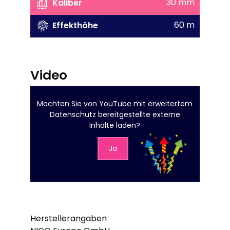
30 mm
Kaliber
60 m
Effekthöhe
Video
Möchten Sie von
YouTube mit erweitertem
Datenschutz
bereitgestellte externe
Inhalte laden?
Ja
Herstellerangaben