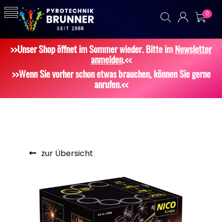
0
>>Unser Shop öffnet im Sommer wieder. Bitte im
Newsletter
anmelden
.<<
>>Wenn Sie vorher schon etwas brauchen, können Sie gerne
anrufen.<<
zur Übersicht