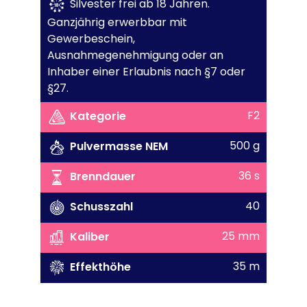
Silvester frei ab 18 Jahren.
Ganzjährig erwerbbar mit
Gewerbeschein,
Ausnahmegenehmigung oder an
Inhaber einer Erlaubnis nach §7 oder
§27.
F2
Kategorie
500 g
Pulvermasse NEM
36 s
Brenndauer
40
Schusszahl
25 mm
Kaliber
35 m
Effekthöhe