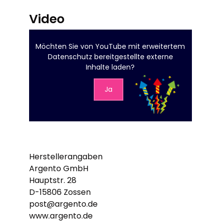
Video
Möchten Sie von
YouTube mit erweitertem
Datenschutz
bereitgestellte externe
Inhalte laden?
Ja
Herstellerangaben
Argento GmbH
Hauptstr. 28
D-15806 Zossen
post@argento.de
www.argento.de