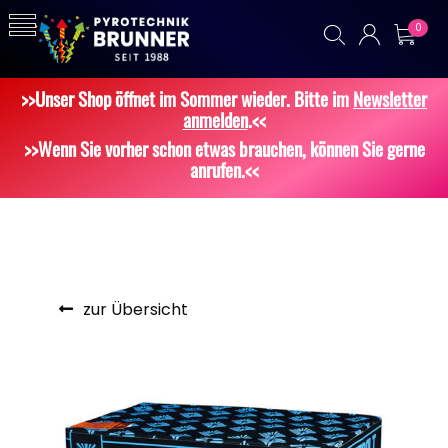
0
>>Unser Shop öffnet im Sommer wieder. Bitte im
Newsletter
anmelden
.<<
>>Wenn Sie vorher schon etwas brauchen, können Sie gerne
anrufen.<<
zur Übersicht