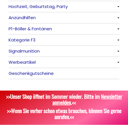
Hochzeit, Geburtstag, Party
Frösche, Pfeiffer
Sonnen
Bezaubernde Effekte
Bengalos
Alle anzeigen
Anzündhilfen
Feuervögel
Rauchartikel
Alle anzeigen
P1-Böller & Fontänen
Römische Lichter
Feuerschriften
Alle anzeigen
Kategorie F3
Indoor-Fontänen
Alle anzeigen
Signalmunition
Herz- und Konfetti-Shooter
Alle anzeigen
Werbeartikel
Wunderkerzen, Fackeln
Alle anzeigen
Geschenkgutscheine
Tischfeuerwerk
Platzpatronen
Alle anzeigen
Silvestergießen
Signalgeschosse
Bekleidung
>>Unser Shop öffnet im Sommer wieder. Bitte im
Newsletter
Dekoration, Knicklichter
Zubehör
Attrappen
anmelden
.<<
Scherzartikel
Sonstiges
>>Wenn Sie vorher schon etwas brauchen, können Sie gerne
anrufen.<<