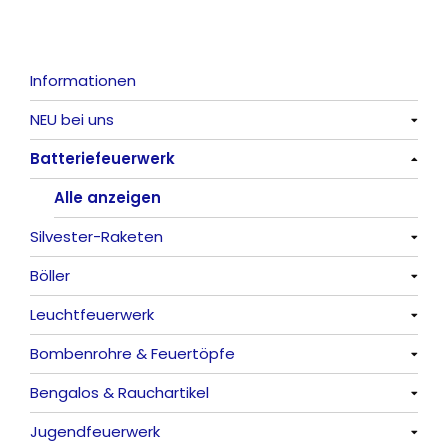
Informationen
NEU bei uns
Batteriefeuerwerk
Alle anzeigen
Alle anzeigen
Silvester-Raketen
Böller
Alle anzeigen
Leuchtfeuerwerk
Alle anzeigen
Bombenrohre & Feuertöpfe
China-Böller
Alle anzeigen
Bengalos & Rauchartikel
Knaller / Kanonenschläge
Vulkane
Alle anzeigen
Jugendfeuerwerk
Reibkopfknaller
Fontänen
Mit Rumms
Alle anzeigen