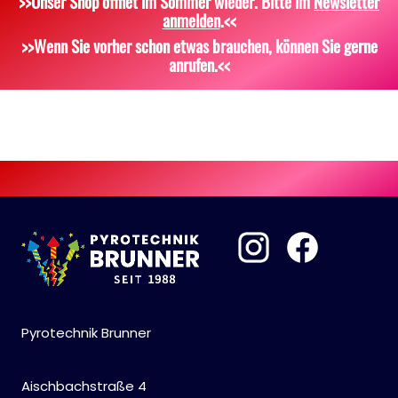
>>Unser Shop öffnet im Sommer wieder. Bitte im
Newsletter
anmelden
.<<
Scherzartikel
Sonstiges
>>Wenn Sie vorher schon etwas brauchen, können Sie gerne
anrufen.<<
Pyrotechnik Brunner
Aischbachstraße 4