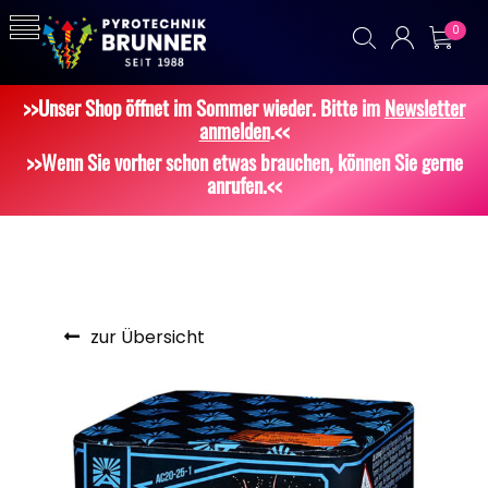
0
>>Unser Shop öffnet im Sommer wieder. Bitte im
Newsletter
anmelden
.<<
>>Wenn Sie vorher schon etwas brauchen, können Sie gerne
anrufen.<<
zur Übersicht