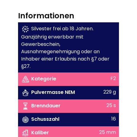
Informationen
Silvester frei ab 18 Jahren.
Ganzjährig erwerbbar mit
Gewerbeschein,
Ausnahmegenehmigung oder an
Inhaber einer Erlaubnis nach §7 oder
§27.
F2
Kategorie
229 g
Pulvermasse NEM
25 s
Brenndauer
16
Schusszahl
25 mm
Kaliber