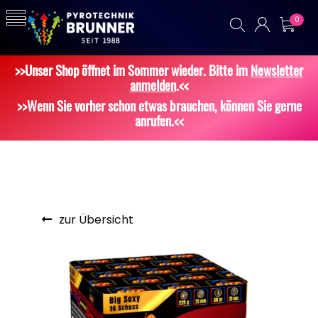
0
>>Unser Shop öffnet im Sommer wieder. Bitte im
Newsletter
anmelden
.<<
>>Wenn Sie vorher schon etwas brauchen, können Sie gerne
anrufen.<<
zur Übersicht