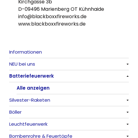
Kirchgasse 3b
D-09496 Marienberg OT Kühnhaide
info@blackboxxfireworks.de
www.blackboxxfireworks.de
Informationen
NEU bei uns
Batteriefeuerwerk
Alle anzeigen
Alle anzeigen
Silvester-Raketen
Böller
Alle anzeigen
Leuchtfeuerwerk
Alle anzeigen
Bombenrohre & Feuertöpfe
China-Böller
Alle anzeigen